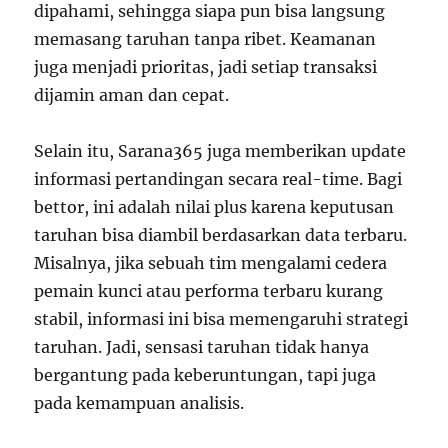
dipahami, sehingga siapa pun bisa langsung
memasang taruhan tanpa ribet. Keamanan
juga menjadi prioritas, jadi setiap transaksi
dijamin aman dan cepat.
Selain itu, Sarana365 juga memberikan update
informasi pertandingan secara real-time. Bagi
bettor, ini adalah nilai plus karena keputusan
taruhan bisa diambil berdasarkan data terbaru.
Misalnya, jika sebuah tim mengalami cedera
pemain kunci atau performa terbaru kurang
stabil, informasi ini bisa memengaruhi strategi
taruhan. Jadi, sensasi taruhan tidak hanya
bergantung pada keberuntungan, tapi juga
pada kemampuan analisis.