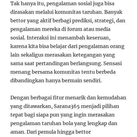
Tak hanya itu, pengalaman sosial juga bisa
dirasakan melalui komunitas taruhan. Banyak
bettor yang aktif berbagi prediksi, strategi, dan
pengalaman mereka di forum atau media
sosial. Interaksi ini menambah keseruan,
karena kita bisa belajar dari pengalaman orang
lain sekaligus merasakan ketegangan yang
sama saat pertandingan berlangsung. Sensasi
menang bersama komunitas tentu berbeda
dibandingkan hanya bermain sendiri.
Dengan berbagai fitur menarik dan kemudahan
yang ditawarkan, Sarana365 menjadi pilihan
tepat bagi siapa pun yang ingin merasakan
pengalaman taruhan bola yang lengkap dan
aman. Dari pemula hingga bettor