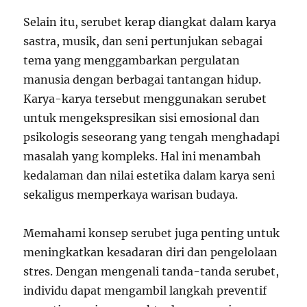
Selain itu, serubet kerap diangkat dalam karya
sastra, musik, dan seni pertunjukan sebagai
tema yang menggambarkan pergulatan
manusia dengan berbagai tantangan hidup.
Karya-karya tersebut menggunakan serubet
untuk mengekspresikan sisi emosional dan
psikologis seseorang yang tengah menghadapi
masalah yang kompleks. Hal ini menambah
kedalaman dan nilai estetika dalam karya seni
sekaligus memperkaya warisan budaya.
Memahami konsep serubet juga penting untuk
meningkatkan kesadaran diri dan pengelolaan
stres. Dengan mengenali tanda-tanda serubet,
individu dapat mengambil langkah preventif