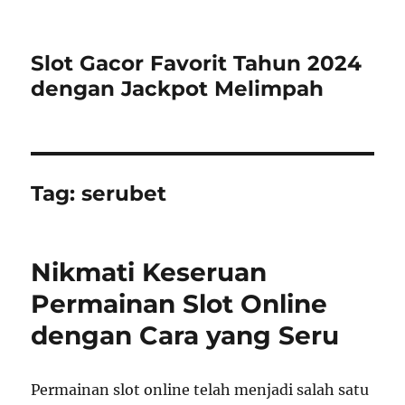
Slot Gacor Favorit Tahun 2024
dengan Jackpot Melimpah
Tag:
serubet
Nikmati Keseruan
Permainan Slot Online
dengan Cara yang Seru
Permainan slot online telah menjadi salah satu