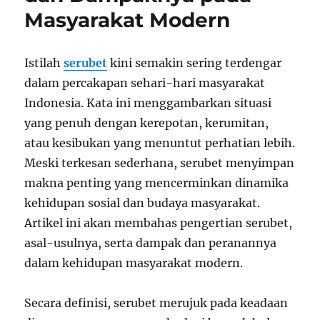
Masyarakat Modern
Istilah
serubet
kini semakin sering terdengar
dalam percakapan sehari-hari masyarakat
Indonesia. Kata ini menggambarkan situasi
yang penuh dengan kerepotan, kerumitan,
atau kesibukan yang menuntut perhatian lebih.
Meski terkesan sederhana, serubet menyimpan
makna penting yang mencerminkan dinamika
kehidupan sosial dan budaya masyarakat.
Artikel ini akan membahas pengertian serubet,
asal-usulnya, serta dampak dan peranannya
dalam kehidupan masyarakat modern.
Secara definisi, serubet merujuk pada keadaan