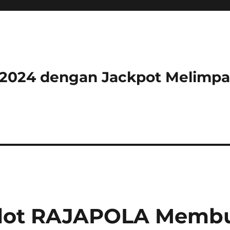
n 2024 dengan Jackpot Melimp
Slot RAJAPOLA Membu