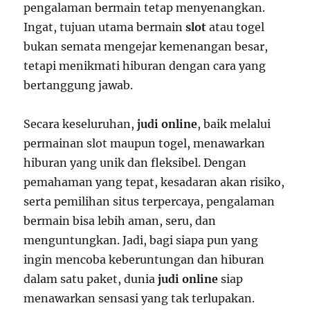
pengalaman bermain tetap menyenangkan.
Ingat, tujuan utama bermain
slot
atau togel
bukan semata mengejar kemenangan besar,
tetapi menikmati hiburan dengan cara yang
bertanggung jawab.
Secara keseluruhan,
judi online
, baik melalui
permainan slot maupun togel, menawarkan
hiburan yang unik dan fleksibel. Dengan
pemahaman yang tepat, kesadaran akan risiko,
serta pemilihan situs terpercaya, pengalaman
bermain bisa lebih aman, seru, dan
menguntungkan. Jadi, bagi siapa pun yang
ingin mencoba keberuntungan dan hiburan
dalam satu paket, dunia
judi online
siap
menawarkan sensasi yang tak terlupakan.