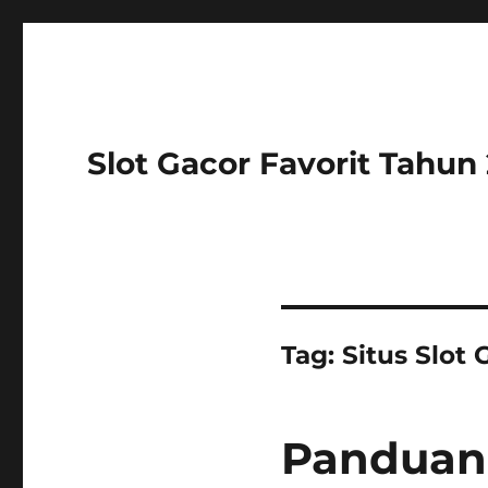
Slot Gacor Favorit Tahu
Tag:
Situs Slot 
Panduan 