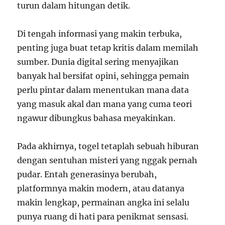
turun dalam hitungan detik.
Di tengah informasi yang makin terbuka,
penting juga buat tetap kritis dalam memilah
sumber. Dunia digital sering menyajikan
banyak hal bersifat opini, sehingga pemain
perlu pintar dalam menentukan mana data
yang masuk akal dan mana yang cuma teori
ngawur dibungkus bahasa meyakinkan.
Pada akhirnya, togel tetaplah sebuah hiburan
dengan sentuhan misteri yang nggak pernah
pudar. Entah generasinya berubah,
platformnya makin modern, atau datanya
makin lengkap, permainan angka ini selalu
punya ruang di hati para penikmat sensasi.