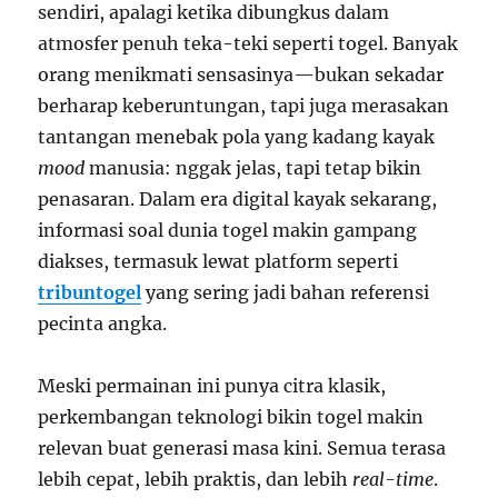
sendiri, apalagi ketika dibungkus dalam
atmosfer penuh teka-teki seperti togel. Banyak
orang menikmati sensasinya—bukan sekadar
berharap keberuntungan, tapi juga merasakan
tantangan menebak pola yang kadang kayak
mood
manusia: nggak jelas, tapi tetap bikin
penasaran. Dalam era digital kayak sekarang,
informasi soal dunia togel makin gampang
diakses, termasuk lewat platform seperti
tribuntogel
yang sering jadi bahan referensi
pecinta angka.
Meski permainan ini punya citra klasik,
perkembangan teknologi bikin togel makin
relevan buat generasi masa kini. Semua terasa
lebih cepat, lebih praktis, dan lebih
real-time
.