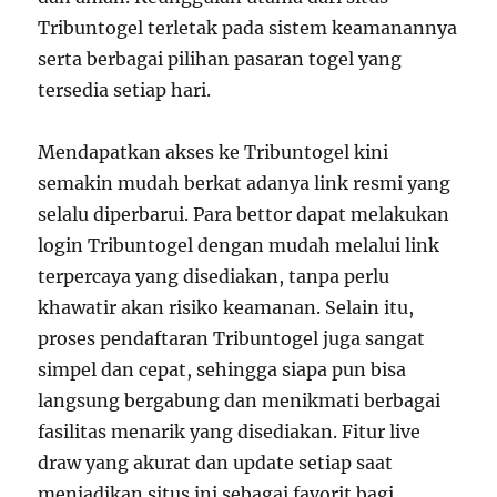
Tribuntogel terletak pada sistem keamanannya
serta berbagai pilihan pasaran togel yang
tersedia setiap hari.
Mendapatkan akses ke Tribuntogel kini
semakin mudah berkat adanya link resmi yang
selalu diperbarui. Para bettor dapat melakukan
login Tribuntogel dengan mudah melalui link
terpercaya yang disediakan, tanpa perlu
khawatir akan risiko keamanan. Selain itu,
proses pendaftaran Tribuntogel juga sangat
simpel dan cepat, sehingga siapa pun bisa
langsung bergabung dan menikmati berbagai
fasilitas menarik yang disediakan. Fitur live
draw yang akurat dan update setiap saat
menjadikan situs ini sebagai favorit bagi