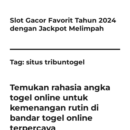
Slot Gacor Favorit Tahun 2024
dengan Jackpot Melimpah
Tag:
situs tribuntogel
Temukan rahasia angka
togel online untuk
kemenangan rutin di
bandar togel online
terpercaya