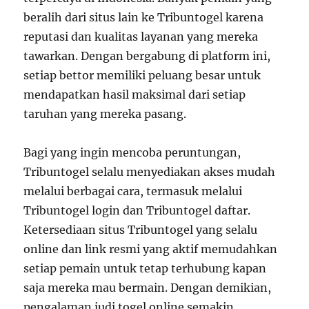
beralih dari situs lain ke Tribuntogel karena
reputasi dan kualitas layanan yang mereka
tawarkan. Dengan bergabung di platform ini,
setiap bettor memiliki peluang besar untuk
mendapatkan hasil maksimal dari setiap
taruhan yang mereka pasang.
Bagi yang ingin mencoba peruntungan,
Tribuntogel selalu menyediakan akses mudah
melalui berbagai cara, termasuk melalui
Tribuntogel login dan Tribuntogel daftar.
Ketersediaan situs Tribuntogel yang selalu
online dan link resmi yang aktif memudahkan
setiap pemain untuk tetap terhubung kapan
saja mereka mau bermain. Dengan demikian,
pengalaman judi togel online semakin