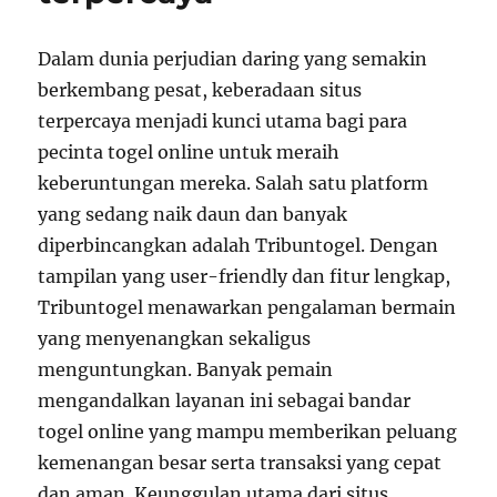
Dalam dunia perjudian daring yang semakin
berkembang pesat, keberadaan situs
terpercaya menjadi kunci utama bagi para
pecinta togel online untuk meraih
keberuntungan mereka. Salah satu platform
yang sedang naik daun dan banyak
diperbincangkan adalah Tribuntogel. Dengan
tampilan yang user-friendly dan fitur lengkap,
Tribuntogel menawarkan pengalaman bermain
yang menyenangkan sekaligus
menguntungkan. Banyak pemain
mengandalkan layanan ini sebagai bandar
togel online yang mampu memberikan peluang
kemenangan besar serta transaksi yang cepat
dan aman. Keunggulan utama dari situs