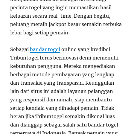
pecinta togel yang ingin memastikan hasil
keluaran secara real-time. Dengan begitu,
peluang meraih jackpot besar semakin terbuka
lebar bagi setiap pemain.
Sebagai
bandar togel
online yang kredibel,
Tribuntogel terus berinovasi demi memenuhi
kebutuhan pengguna. Mereka menyediakan
berbagai metode pembayaran yang lengkap
dan transaksi yang transparan. Keunggulan
lain dari situs ini adalah layanan pelanggan
yang responsif dan ramah, siap membantu
setiap kendala yang dihadapi pemain. Tidak
heran jika Tribuntogel semakin dikenal luas
dan dianggap sebagai salah satu bandar togel
terpercaya di Indonesia. Banyak pemain yang