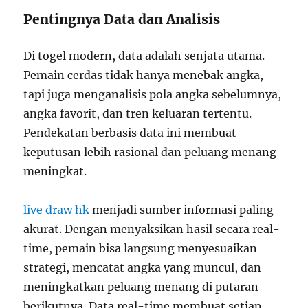
Pentingnya Data dan Analisis
Di togel modern, data adalah senjata utama.
Pemain cerdas tidak hanya menebak angka,
tapi juga menganalisis pola angka sebelumnya,
angka favorit, dan tren keluaran tertentu.
Pendekatan berbasis data ini membuat
keputusan lebih rasional dan peluang menang
meningkat.
live draw hk
menjadi sumber informasi paling
akurat. Dengan menyaksikan hasil secara real-
time, pemain bisa langsung menyesuaikan
strategi, mencatat angka yang muncul, dan
meningkatkan peluang menang di putaran
berikutnya. Data real-time membuat setiap