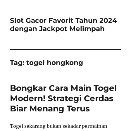
Slot Gacor Favorit Tahun 2024
dengan Jackpot Melimpah
Tag:
togel hongkong
Bongkar Cara Main Togel
Modern! Strategi Cerdas
Biar Menang Terus
Togel sekarang bukan sekadar permainan