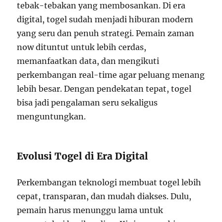
tebak-tebakan yang membosankan. Di era
digital, togel sudah menjadi hiburan modern
yang seru dan penuh strategi. Pemain zaman
now dituntut untuk lebih cerdas,
memanfaatkan data, dan mengikuti
perkembangan real-time agar peluang menang
lebih besar. Dengan pendekatan tepat, togel
bisa jadi pengalaman seru sekaligus
menguntungkan.
Evolusi Togel di Era Digital
Perkembangan teknologi membuat togel lebih
cepat, transparan, dan mudah diakses. Dulu,
pemain harus menunggu lama untuk