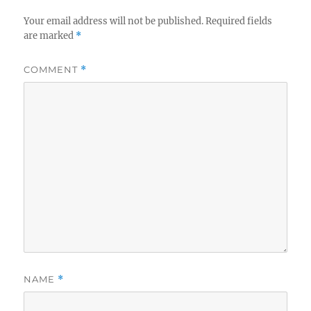
Your email address will not be published.
Required fields
are marked
*
COMMENT
*
NAME
*