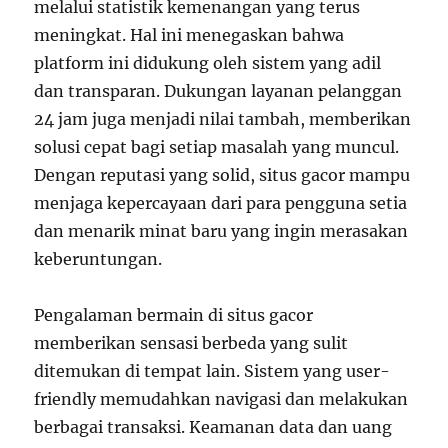
melalui statistik kemenangan yang terus
meningkat. Hal ini menegaskan bahwa
platform ini didukung oleh sistem yang adil
dan transparan. Dukungan layanan pelanggan
24 jam juga menjadi nilai tambah, memberikan
solusi cepat bagi setiap masalah yang muncul.
Dengan reputasi yang solid, situs gacor mampu
menjaga kepercayaan dari para pengguna setia
dan menarik minat baru yang ingin merasakan
keberuntungan.
Pengalaman bermain di situs gacor
memberikan sensasi berbeda yang sulit
ditemukan di tempat lain. Sistem yang user-
friendly memudahkan navigasi dan melakukan
berbagai transaksi. Keamanan data dan uang