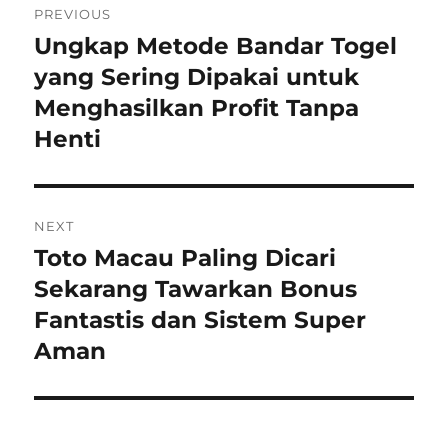
PREVIOUS
navigation
Ungkap Metode Bandar Togel
Previous
post:
yang Sering Dipakai untuk
Menghasilkan Profit Tanpa
Henti
NEXT
Toto Macau Paling Dicari
Next
post:
Sekarang Tawarkan Bonus
Fantastis dan Sistem Super
Aman