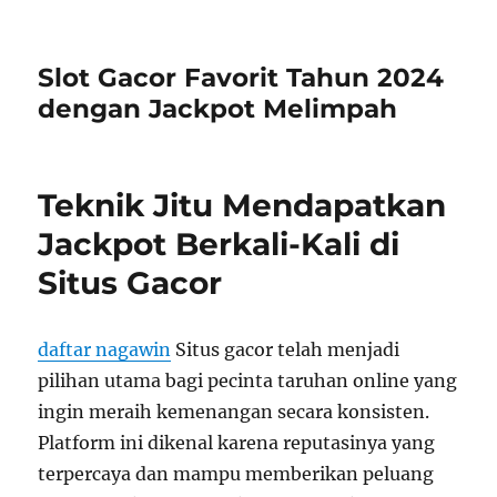
Slot Gacor Favorit Tahun 2024
dengan Jackpot Melimpah
Teknik Jitu Mendapatkan
Jackpot Berkali-Kali di
Situs Gacor
daftar nagawin
Situs gacor telah menjadi
pilihan utama bagi pecinta taruhan online yang
ingin meraih kemenangan secara konsisten.
Platform ini dikenal karena reputasinya yang
terpercaya dan mampu memberikan peluang