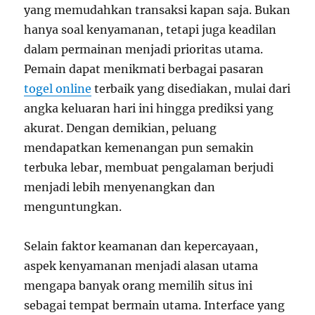
yang memudahkan transaksi kapan saja. Bukan
hanya soal kenyamanan, tetapi juga keadilan
dalam permainan menjadi prioritas utama.
Pemain dapat menikmati berbagai pasaran
togel online
terbaik yang disediakan, mulai dari
angka keluaran hari ini hingga prediksi yang
akurat. Dengan demikian, peluang
mendapatkan kemenangan pun semakin
terbuka lebar, membuat pengalaman berjudi
menjadi lebih menyenangkan dan
menguntungkan.
Selain faktor keamanan dan kepercayaan,
aspek kenyamanan menjadi alasan utama
mengapa banyak orang memilih situs ini
sebagai tempat bermain utama. Interface yang