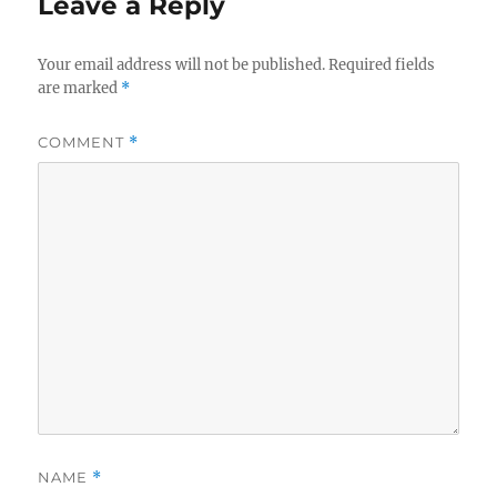
Leave a Reply
Your email address will not be published.
Required fields
are marked
*
COMMENT
*
NAME
*