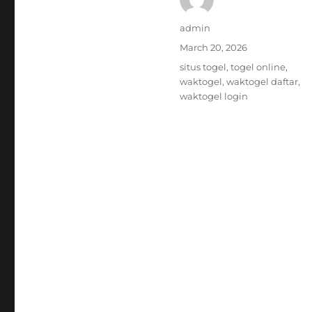
Author
admin
Posted
March 20, 2026
on
Tags
situs togel
,
togel online
,
waktogel
,
waktogel daftar
,
waktogel login