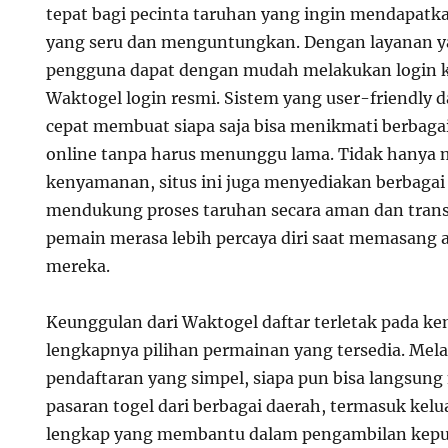
tepat bagi pecinta taruhan yang ingin mendapat
yang seru dan menguntungkan. Dengan layanan yan
pengguna dapat dengan mudah melakukan login k
Waktogel login resmi. Sistem yang user-friendly d
cepat membuat siapa saja bisa menikmati berbaga
online tanpa harus menunggu lama. Tidak hanya
kenyamanan, situs ini juga menyediakan berbagai
mendukung proses taruhan secara aman dan trans
pemain merasa lebih percaya diri saat memasang
mereka.
Keunggulan dari Waktogel daftar terletak pada k
lengkapnya pilihan permainan yang tersedia. Mela
pendaftaran yang simpel, siapa pun bisa langsun
pasaran togel dari berbagai daerah, termasuk kelu
lengkap yang membantu dalam pengambilan keputu