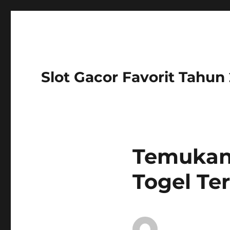
Slot Gacor Favorit Tahu
Temukan 
Togel Te