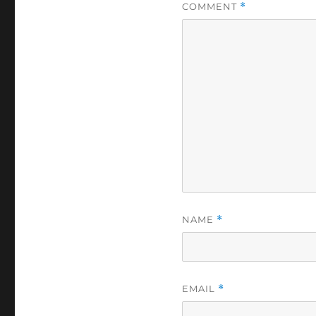
COMMENT
*
NAME
*
EMAIL
*