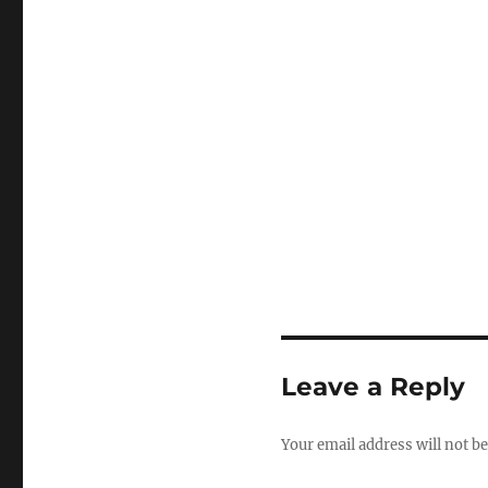
Leave a Reply
Your email address will not be