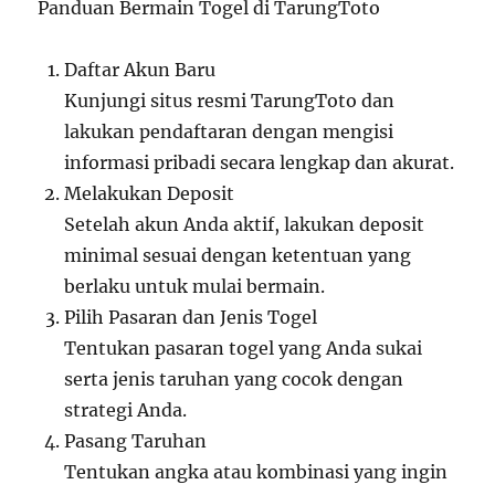
Panduan Bermain Togel di TarungToto
Daftar Akun Baru
Kunjungi situs resmi TarungToto dan
lakukan pendaftaran dengan mengisi
informasi pribadi secara lengkap dan akurat.
Melakukan Deposit
Setelah akun Anda aktif, lakukan deposit
minimal sesuai dengan ketentuan yang
berlaku untuk mulai bermain.
Pilih Pasaran dan Jenis Togel
Tentukan pasaran togel yang Anda sukai
serta jenis taruhan yang cocok dengan
strategi Anda.
Pasang Taruhan
Tentukan angka atau kombinasi yang ingin