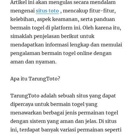
Artikel ini akan mengulas secara mendalam
mengenai
situs toto
, mencakup fitur-fitur,
kelebihan, aspek keamanan, serta panduan
bermain togel di platform ini. Oleh karena itu,
simaklah penjelasan berikut untuk
mendapatkan informasi lengkap dan memulai
pengalaman bermain togel online dengan
aman dan nyaman.
Apa itu TarungToto?
TarungToto adalah sebuah situs yang dapat
dipercaya untuk bermain togel yang
menawarkan berbagai jenis permainan togel
dengan sistem yang aman dan jelas. Di situs
ini, terdapat banyak variasi permainan seperti