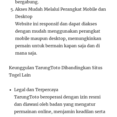
bergabung.
Akses Mudah Melalui Perangkat Mobile dan
Desktop
Website ini responsif dan dapat diakses
dengan mudah menggunakan perangkat
mobile maupun desktop, memungkinkan
pemain untuk bermain kapan saja dan di
mana saja.
Keunggulan TarungToto Dibandingkan Situs
Togel Lain
Legal dan Terpercaya
TarungToto beroperasi dengan izin resmi
dan diawasi oleh badan yang mengatur
permainan online, menjamin keadilan serta