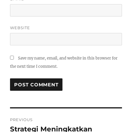
WEBSITE
Save my name, email, and website in this browser for
the next time I comment.
Post
PREVIOUS
navigation
Strategi Meningkatkan
Previous