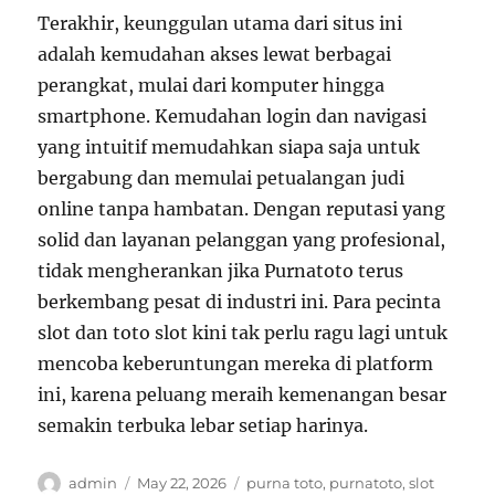
Terakhir, keunggulan utama dari situs ini
adalah kemudahan akses lewat berbagai
perangkat, mulai dari komputer hingga
smartphone. Kemudahan login dan navigasi
yang intuitif memudahkan siapa saja untuk
bergabung dan memulai petualangan judi
online tanpa hambatan. Dengan reputasi yang
solid dan layanan pelanggan yang profesional,
tidak mengherankan jika Purnatoto terus
berkembang pesat di industri ini. Para pecinta
slot dan toto slot kini tak perlu ragu lagi untuk
mencoba keberuntungan mereka di platform
ini, karena peluang meraih kemenangan besar
semakin terbuka lebar setiap harinya.
Author
Posted
Tags
admin
May 22, 2026
purna toto
,
purnatoto
,
slot