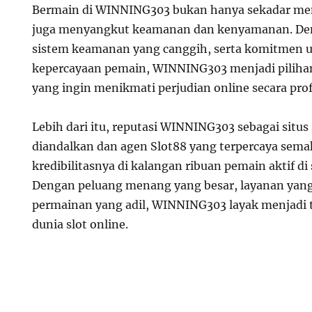
Bermain di WINNING303 bukan hanya sekadar menc
juga menyangkut keamanan dan kenyamanan. Deng
sistem keamanan yang canggih, serta komitmen 
kepercayaan pemain, WINNING303 menjadi pilihan 
yang ingin menikmati perjudian online secara prof
Lebih dari itu, reputasi WINNING303 sebagai situs
diandalkan dan agen Slot88 yang terpercaya sem
kredibilitasnya di kalangan ribuan pemain aktif di
Dengan peluang menang yang besar, layanan yang
permainan yang adil, WINNING303 layak menjadi 
dunia slot online.