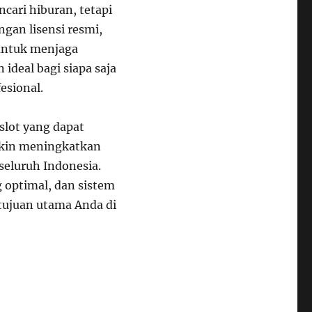
ari hiburan, tetapi
an lisensi resmi,
untuk menjaga
ideal bagi siapa saja
esional.
 slot yang dapat
akin meningkatkan
 seluruh Indonesia.
 optimal, dan sistem
tujuan utama Anda di