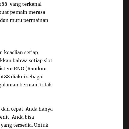
t88, yang terkenal
mbuat pemain merasa
si dan mutu permainan
a
 keaslian setiap
kkan bahwa setiap slot
h sistem RNG (Random
lot88 diakui sebagai
engalaman bermain tidak
 dan cepat. Anda hanya
enit, Anda bisa
yang tersedia. Untuk