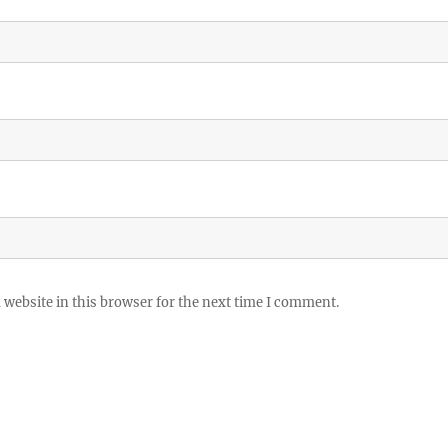
website in this browser for the next time I comment.