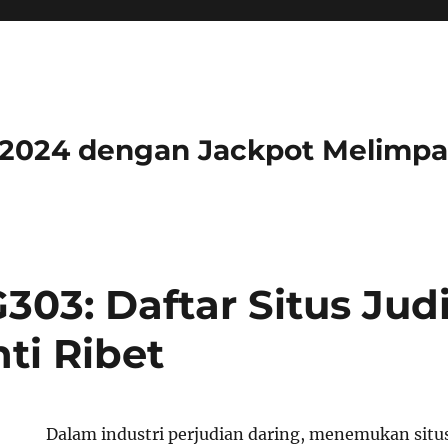
n 2024 dengan Jackpot Melimp
03: Daftar Situs Judi
ti Ribet
Dalam industri perjudian daring, menemukan situ