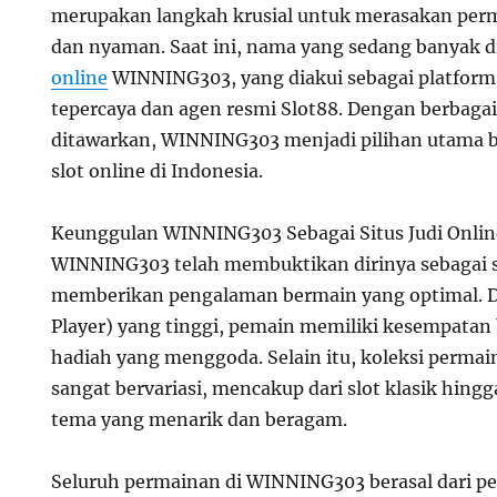
merupakan langkah krusial untuk merasakan pe
dan nyaman. Saat ini, nama yang sedang banyak d
online
WINNING303, yang diakui sebagai platform 
tepercaya dan agen resmi Slot88. Dengan berbaga
ditawarkan, WINNING303 menjadi pilihan utama 
slot online di Indonesia.
Keunggulan WINNING303 Sebagai Situs Judi Onlin
WINNING303 telah membuktikan dirinya sebagai s
memberikan pengalaman bermain yang optimal. D
Player) yang tinggi, pemain memiliki kesempatan
hadiah yang menggoda. Selain itu, koleksi perma
sangat bervariasi, mencakup dari slot klasik hingg
tema yang menarik dan beragam.
Seluruh permainan di WINNING303 berasal dari pe