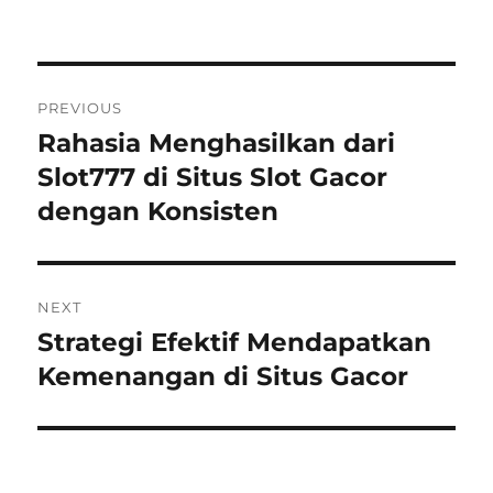
Post
PREVIOUS
navigation
Rahasia Menghasilkan dari
Previous
post:
Slot777 di Situs Slot Gacor
dengan Konsisten
NEXT
Strategi Efektif Mendapatkan
Next
post:
Kemenangan di Situs Gacor