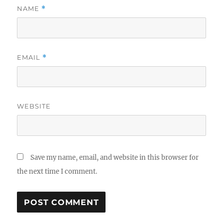
NAME
*
EMAIL
*
WEBSITE
Save my name, email, and website in this browser for
the next time I comment.