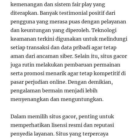
kemenangan dan sistem fair play yang
diterapkan. Banyak testimonial positif dari
pengguna yang merasa puas dengan pelayanan
dan keuntungan yang diperoleh. Teknologi
keamanan terkini digunakan untuk melindungi
setiap transaksi dan data pribadi agar tetap
aman dari ancaman siber. Selain itu, situs gacor
juga rutin melakukan pembaruan permainan
serta promosi menarik agar tetap kompetitif di
pasar perjudian online. Dengan demikian,
pengalaman bermain menjadi lebih
menyenangkan dan menguntungkan.
Dalam memilih situs gacor, penting untuk
memperhatikan lisensi resmi dan reputasi
penyedia layanan. Situs yang terpercaya