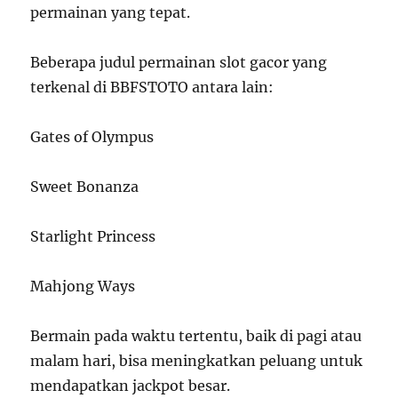
permainan yang tepat.
Beberapa judul permainan slot gacor yang
terkenal di BBFSTOTO antara lain:
Gates of Olympus
Sweet Bonanza
Starlight Princess
Mahjong Ways
Bermain pada waktu tertentu, baik di pagi atau
malam hari, bisa meningkatkan peluang untuk
mendapatkan jackpot besar.