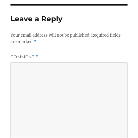
Leave a Reply
Your email address will not be published.
Required fields
are marked
*
COMMENT
*