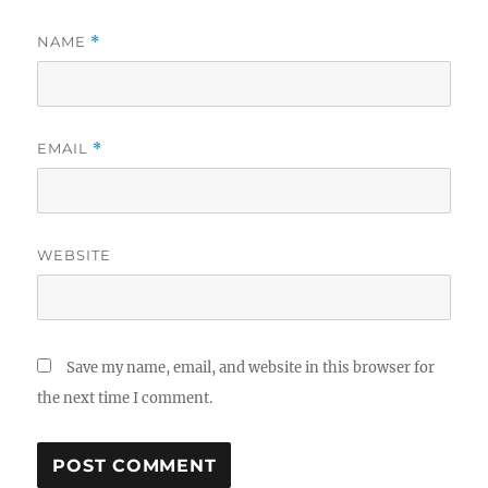
NAME
*
EMAIL
*
WEBSITE
Save my name, email, and website in this browser for
the next time I comment.