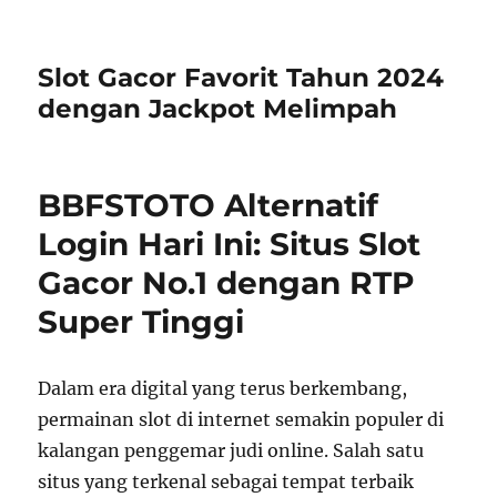
Slot Gacor Favorit Tahun 2024
dengan Jackpot Melimpah
BBFSTOTO Alternatif
Login Hari Ini: Situs Slot
Gacor No.1 dengan RTP
Super Tinggi
Dalam era digital yang terus berkembang,
permainan slot di internet semakin populer di
kalangan penggemar judi online. Salah satu
situs yang terkenal sebagai tempat terbaik