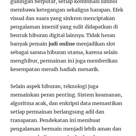
gulungan berputar, setiap kombinasi simbol
membawa ketegangan sekaligus harapan. Efek
visual dan suara yang sinkron menciptakan
pengalaman imersif yang sulit didapatkan di
bentuk hiburan digital lainnya. Tidak heran
banyak pemain
judi online
menjadikan slot
sebagai sarana hiburan utama, karena selain
menghibur, permainan ini juga memberikan
kesempatan meraih hadiah menarik.
Selain aspek hiburan, teknologi juga
memainkan peran penting. Sistem keamanan,
algoritma acak, dan enkripsi data memastikan
setiap permainan berlangsung adil dan
transparan. Pendekatan ini membuat
pengalaman bermain menjadi lebih aman dan