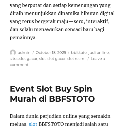
yang berputar dan setiap kemenangan yang
diraih menunjukkan dinamika hiburan digital
yang terus bergerak maju—seru, interaktif,
dan selalu menawarkan sensasi baru bagi
pemainnya.
Author
Posted
Tags
admin
October 18, 2025
bbfstoto
,
judi online
,
on
situs slot gacor
,
slot
,
slot gacor
,
slot resmi
Leave a
on
comment
Sensasi
Baru
dalam
Event Slot Buy Spin
Hiburan
Digital
Murah di BBFSTOTO
yang
Membuat
Pemain
Dalam dunia perjudian online yang semakin
Semakin
meluas,
slot
BBFSTOTO menjadi salah satu
Antusias