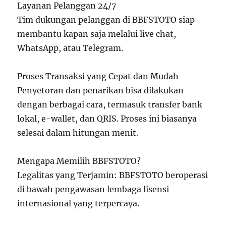
Layanan Pelanggan 24/7
Tim dukungan pelanggan di BBFSTOTO siap
membantu kapan saja melalui live chat,
WhatsApp, atau Telegram.
Proses Transaksi yang Cepat dan Mudah
Penyetoran dan penarikan bisa dilakukan
dengan berbagai cara, termasuk transfer bank
lokal, e-wallet, dan QRIS. Proses ini biasanya
selesai dalam hitungan menit.
Mengapa Memilih BBFSTOTO?
Legalitas yang Terjamin: BBFSTOTO beroperasi
di bawah pengawasan lembaga lisensi
internasional yang terpercaya.