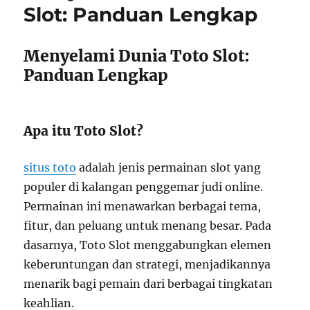
Ini:
Slot: Panduan Lengkap
Situs
Slot
Gacor
Menyelami Dunia Toto Slot:
No.1
Panduan Lengkap
dengan
RTP
Super
Tinggi
Apa itu Toto Slot?
situs toto
adalah jenis permainan slot yang
populer di kalangan penggemar judi online.
Permainan ini menawarkan berbagai tema,
fitur, dan peluang untuk menang besar. Pada
dasarnya, Toto Slot menggabungkan elemen
keberuntungan dan strategi, menjadikannya
menarik bagi pemain dari berbagai tingkatan
keahlian.