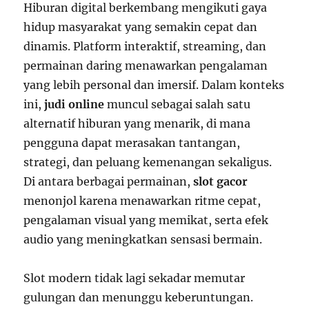
Hiburan digital berkembang mengikuti gaya
hidup masyarakat yang semakin cepat dan
dinamis. Platform interaktif, streaming, dan
permainan daring menawarkan pengalaman
yang lebih personal dan imersif. Dalam konteks
ini,
judi online
muncul sebagai salah satu
alternatif hiburan yang menarik, di mana
pengguna dapat merasakan tantangan,
strategi, dan peluang kemenangan sekaligus.
Di antara berbagai permainan,
slot gacor
menonjol karena menawarkan ritme cepat,
pengalaman visual yang memikat, serta efek
audio yang meningkatkan sensasi bermain.
Slot modern tidak lagi sekadar memutar
gulungan dan menunggu keberuntungan.