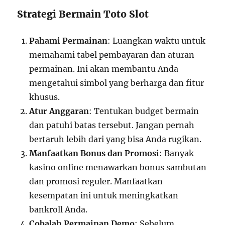
Strategi Bermain Toto Slot
Pahami Permainan
: Luangkan waktu untuk
memahami tabel pembayaran dan aturan
permainan. Ini akan membantu Anda
mengetahui simbol yang berharga dan fitur
khusus.
Atur Anggaran
: Tentukan budget bermain
dan patuhi batas tersebut. Jangan pernah
bertaruh lebih dari yang bisa Anda rugikan.
Manfaatkan Bonus dan Promosi
: Banyak
kasino online menawarkan bonus sambutan
dan promosi reguler. Manfaatkan
kesempatan ini untuk meningkatkan
bankroll Anda.
Cobalah Permainan Demo
: Sebelum