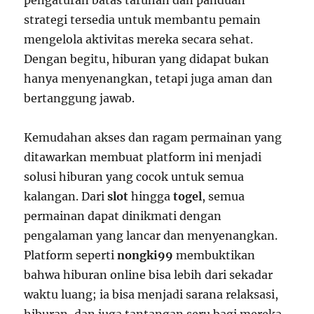
pengaturan batas taruhan dan panduan
strategi tersedia untuk membantu pemain
mengelola aktivitas mereka secara sehat.
Dengan begitu, hiburan yang didapat bukan
hanya menyenangkan, tetapi juga aman dan
bertanggung jawab.
Kemudahan akses dan ragam permainan yang
ditawarkan membuat platform ini menjadi
solusi hiburan yang cocok untuk semua
kalangan. Dari
slot
hingga
togel
, semua
permainan dapat dinikmati dengan
pengalaman yang lancar dan menyenangkan.
Platform seperti
nongki99
membuktikan
bahwa hiburan online bisa lebih dari sekadar
waktu luang; ia bisa menjadi sarana relaksasi,