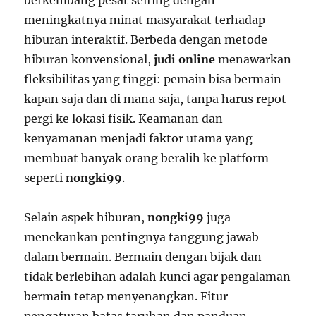
berkembang pesat seiring dengan
meningkatnya minat masyarakat terhadap
hiburan interaktif. Berbeda dengan metode
hiburan konvensional,
judi online
menawarkan
fleksibilitas yang tinggi: pemain bisa bermain
kapan saja dan di mana saja, tanpa harus repot
pergi ke lokasi fisik. Keamanan dan
kenyamanan menjadi faktor utama yang
membuat banyak orang beralih ke platform
seperti
nongki99
.
Selain aspek hiburan,
nongki99
juga
menekankan pentingnya tanggung jawab
dalam bermain. Bermain dengan bijak dan
tidak berlebihan adalah kunci agar pengalaman
bermain tetap menyenangkan. Fitur