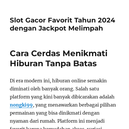
Slot Gacor Favorit Tahun 2024
dengan Jackpot Melimpah
Cara Cerdas Menikmati
Hiburan Tanpa Batas
Di era modern ini, hiburan online semakin
diminati oleh banyak orang. Salah satu
platform yang kini banyak dibicarakan adalah
nongki99
, yang menawarkan berbagai pilihan
permainan yang bisa dinikmati dengan
nyaman dari rumah. Platform ini menjadi