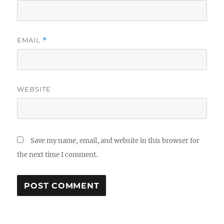
EMAIL
*
WEBSITE
Save my name, email, and website in this browser for
the next time I comment.