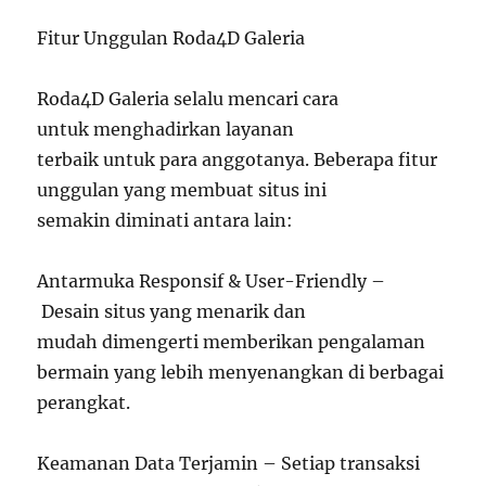
Fitur Unggulan Roda4D Galeria
Roda4D Galeria selalu mencari cara
untuk menghadirkan layanan
terbaik untuk para anggotanya. Beberapa fitur
unggulan yang membuat situs ini
semakin diminati antara lain:
Antarmuka Responsif & User-Friendly –
Desain situs yang menarik dan
mudah dimengerti memberikan pengalaman
bermain yang lebih menyenangkan di berbagai
perangkat.
Keamanan Data Terjamin – Setiap transaksi