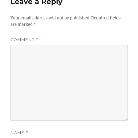
Leave a Reply
Your email address will not be published.
Required fields
are marked
*
COMMENT
*
NAME
*