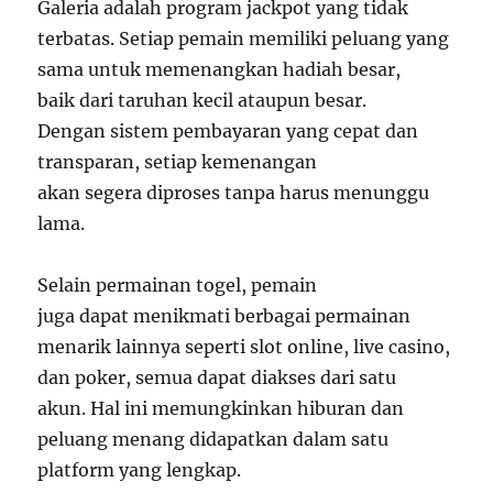
Galeria adalah program jackpot yang tidak
terbatas. Setiap pemain memiliki peluang yang
sama untuk memenangkan hadiah besar,
baik dari taruhan kecil ataupun besar.
Dengan sistem pembayaran yang cepat dan
transparan, setiap kemenangan
akan segera diproses tanpa harus menunggu
lama.
Selain permainan togel, pemain
juga dapat menikmati berbagai permainan
menarik lainnya seperti slot online, live casino,
dan poker, semua dapat diakses dari satu
akun. Hal ini memungkinkan hiburan dan
peluang menang didapatkan dalam satu
platform yang lengkap.