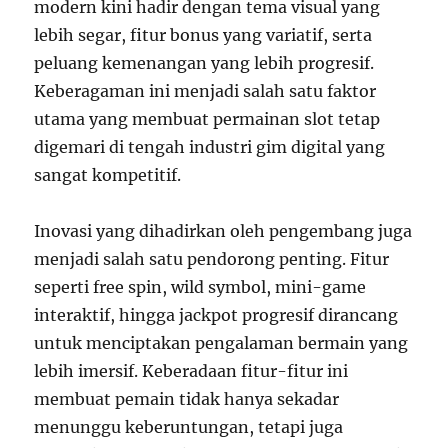
modern kini hadir dengan tema visual yang
lebih segar, fitur bonus yang variatif, serta
peluang kemenangan yang lebih progresif.
Keberagaman ini menjadi salah satu faktor
utama yang membuat permainan slot tetap
digemari di tengah industri gim digital yang
sangat kompetitif.
Inovasi yang dihadirkan oleh pengembang juga
menjadi salah satu pendorong penting. Fitur
seperti free spin, wild symbol, mini-game
interaktif, hingga jackpot progresif dirancang
untuk menciptakan pengalaman bermain yang
lebih imersif. Keberadaan fitur-fitur ini
membuat pemain tidak hanya sekadar
menunggu keberuntungan, tetapi juga