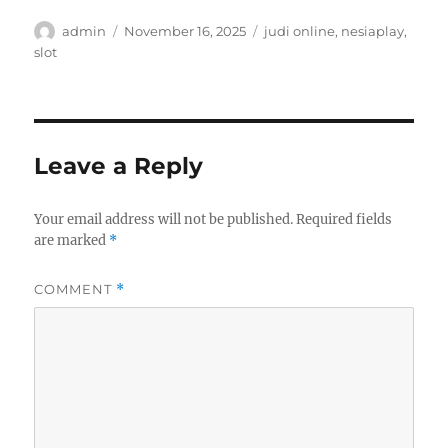
Author
Posted
Tags
admin
November 16, 2025
judi online
,
nesiaplay
,
on
slot
Leave a Reply
Your email address will not be published.
Required fields
are marked
*
COMMENT
*