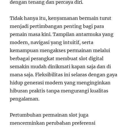
dengan tenang dan percaya diri.
Tidak hanya itu, kenyamanan bermain turut
menjadi pertimbangan penting bagi para
pemain masa kini. Tampilan antarmuka yang
modern, navigasi yang intuitif, serta
kemampuan mengakses permainan melalui
berbagai perangkat membuat slot digital
semakin mudah dinikmati kapan saja dan di
mana saja. Fleksibilitas ini selaras dengan gaya
hidup generasi modern yang menginginkan
hiburan praktis tanpa mengurangi kualitas
pengalaman.
Pertumbuhan permainan slot juga
mencerminkan perubahan preferensi