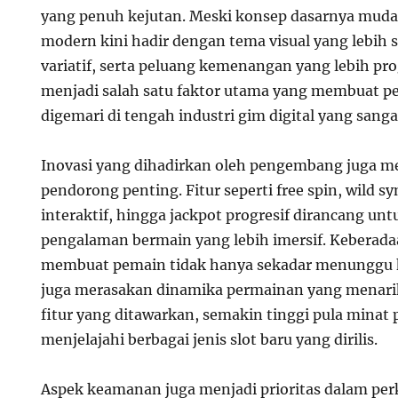
yang penuh kejutan. Meski konsep dasarnya muda
modern kini hadir dengan tema visual yang lebih s
variatif, serta peluang kemenangan yang lebih pro
menjadi salah satu faktor utama yang membuat pe
digemari di tengah industri gim digital yang sanga
Inovasi yang dihadirkan oleh pengembang juga me
pendorong penting. Fitur seperti free spin, wild 
interaktif, hingga jackpot progresif dirancang u
pengalaman bermain yang lebih imersif. Keberadaan
membuat pemain tidak hanya sekadar menunggu k
juga merasakan dinamika permainan yang menari
fitur yang ditawarkan, semakin tinggi pula minat
menjelajahi berbagai jenis slot baru yang dirilis.
Aspek keamanan juga menjadi prioritas dalam p