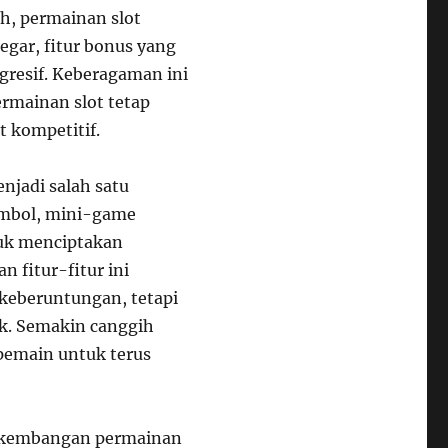
h, permainan slot
egar, fitur bonus yang
gresif. Keberagaman ini
rmainan slot tetap
t kompetitif.
njadi salah satu
symbol, mini-game
ntuk menciptakan
 fitur-fitur ini
eberuntungan, tetapi
k. Semakin canggih
 pemain untuk terus
erkembangan permainan