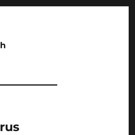
ah
erus