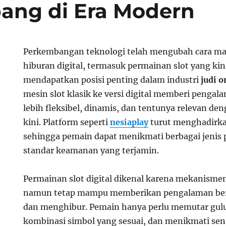
ang di Era Modern
Perkembangan teknologi telah mengubah cara m
hiburan digital, termasuk permainan slot yang ki
mendapatkan posisi penting dalam industri
judi o
mesin slot klasik ke versi digital memberi penga
lebih fleksibel, dinamis, dan tentunya relevan de
kini. Platform seperti
nesiaplay
turut menghadirk
sehingga pemain dapat menikmati berbagai jenis
standar keamanan yang terjamin.
Permainan slot digital dikenal karena mekanisme
namun tetap mampu memberikan pengalaman ber
ng
dan menghibur. Pemain hanya perlu memutar gul
kombinasi simbol yang sesuai, dan menikmati sens