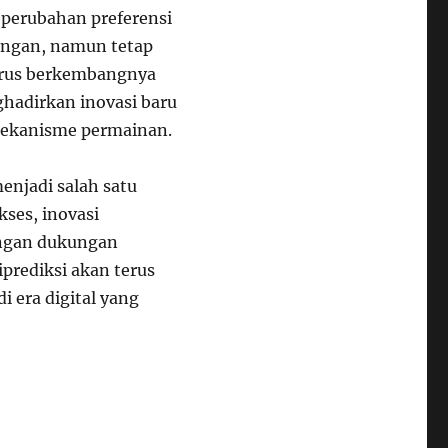
perubahan preferensi
ringan, namun tetap
erus berkembangnya
ghadirkan inovasi baru
 mekanisme permainan.
menjadi salah satu
ses, inovasi
engan dukungan
iprediksi akan terus
 era digital yang