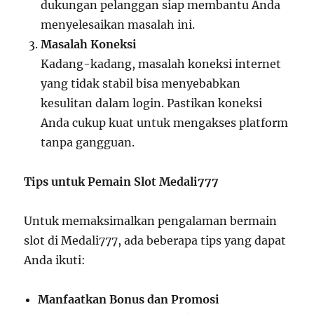
dukungan pelanggan siap membantu Anda
menyelesaikan masalah ini.
Masalah Koneksi
Kadang-kadang, masalah koneksi internet
yang tidak stabil bisa menyebabkan
kesulitan dalam login. Pastikan koneksi
Anda cukup kuat untuk mengakses platform
tanpa gangguan.
Tips untuk Pemain Slot Medali777
Untuk memaksimalkan pengalaman bermain
slot di Medali777, ada beberapa tips yang dapat
Anda ikuti:
Manfaatkan Bonus dan Promosi