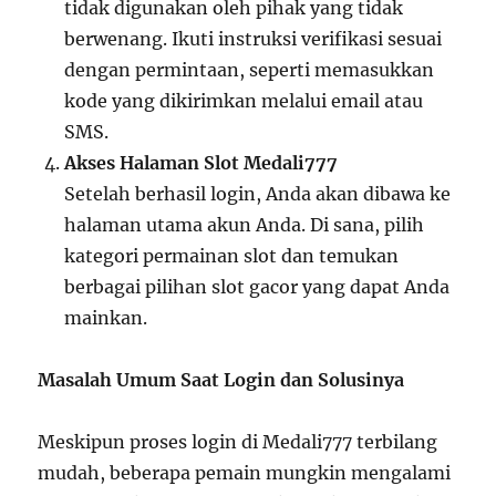
tidak digunakan oleh pihak yang tidak
berwenang. Ikuti instruksi verifikasi sesuai
dengan permintaan, seperti memasukkan
kode yang dikirimkan melalui email atau
SMS.
Akses Halaman Slot Medali777
Setelah berhasil login, Anda akan dibawa ke
halaman utama akun Anda. Di sana, pilih
kategori permainan slot dan temukan
berbagai pilihan slot gacor yang dapat Anda
mainkan.
Masalah Umum Saat Login dan Solusinya
Meskipun proses login di Medali777 terbilang
mudah, beberapa pemain mungkin mengalami