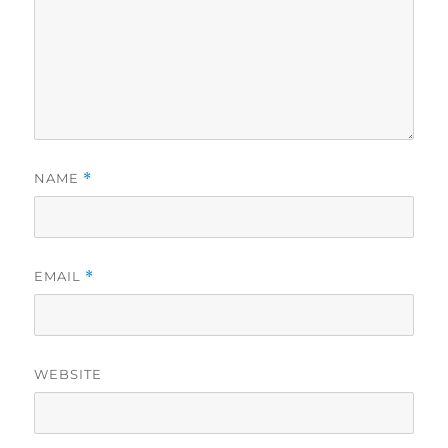
NAME
*
EMAIL
*
WEBSITE