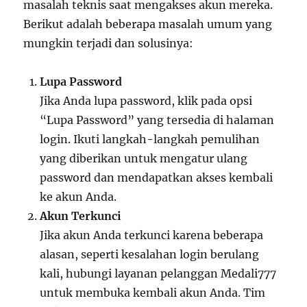
masalah teknis saat mengakses akun mereka.
Berikut adalah beberapa masalah umum yang
mungkin terjadi dan solusinya:
Lupa Password
Jika Anda lupa password, klik pada opsi
“Lupa Password” yang tersedia di halaman
login. Ikuti langkah-langkah pemulihan
yang diberikan untuk mengatur ulang
password dan mendapatkan akses kembali
ke akun Anda.
Akun Terkunci
Jika akun Anda terkunci karena beberapa
alasan, seperti kesalahan login berulang
kali, hubungi layanan pelanggan Medali777
untuk membuka kembali akun Anda. Tim