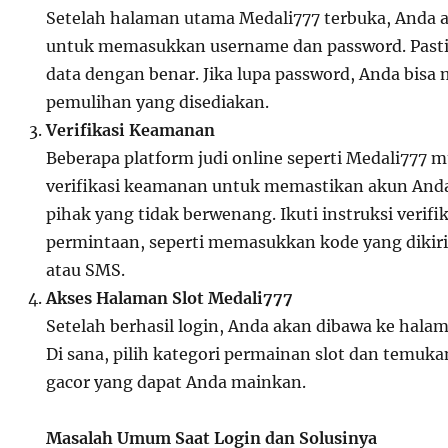
Setelah halaman utama Medali777 terbuka, Anda 
untuk memasukkan username dan password. Pas
data dengan benar. Jika lupa password, Anda bisa
pemulihan yang disediakan.
Verifikasi Keamanan
Beberapa platform judi online seperti Medali777
verifikasi keamanan untuk memastikan akun Anda
pihak yang tidak berwenang. Ikuti instruksi verifi
permintaan, seperti memasukkan kode yang dikir
atau SMS.
Akses Halaman Slot Medali777
Setelah berhasil login, Anda akan dibawa ke hal
Di sana, pilih kategori permainan slot dan temukan
gacor yang dapat Anda mainkan.
Masalah Umum Saat Login dan Solusinya