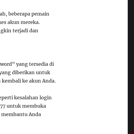
dah, beberapa pemain
es akun mereka.
kin terjadi dan
sword” yang tersedia di
yang diberikan untuk
 kembali ke akun Anda.
eperti kesalahan login
i777 untuk membuka
ap membantu Anda