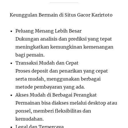
Keunggulan Bermain di Situs Gacor Karirtoto
Peluang Menang Lebih Besar
Dukungan analisis dan prediksi yang tepat
meningkatkan kemungkinan kemenangan
bagi pemain.
Transaksi Mudah dan Cepat
Proses deposit dan penarikan yang cepat
serta mudah, menggunakan berbagai
metode pembayaran yang ada.
Akses Mudah di Berbagai Perangkat
Permainan bisa diakses melalui desktop atau
ponsel, memberi fleksibilitas dan
kemudahan.
Legal dan Terpercaya