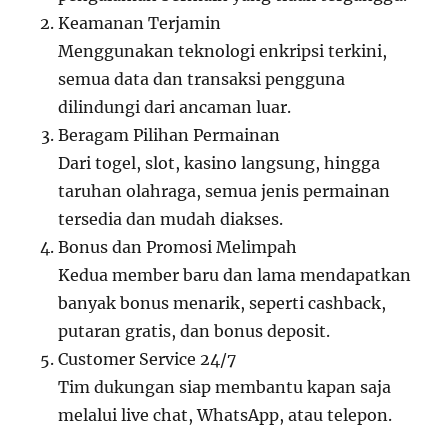
Keamanan Terjamin
Menggunakan teknologi enkripsi terkini,
semua data dan transaksi pengguna
dilindungi dari ancaman luar.
Beragam Pilihan Permainan
Dari togel, slot, kasino langsung, hingga
taruhan olahraga, semua jenis permainan
tersedia dan mudah diakses.
Bonus dan Promosi Melimpah
Kedua member baru dan lama mendapatkan
banyak bonus menarik, seperti cashback,
putaran gratis, dan bonus deposit.
Customer Service 24/7
Tim dukungan siap membantu kapan saja
melalui live chat, WhatsApp, atau telepon.