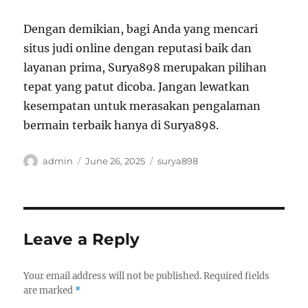
Dengan demikian, bagi Anda yang mencari
situs judi online dengan reputasi baik dan
layanan prima, Surya898 merupakan pilihan
tepat yang patut dicoba. Jangan lewatkan
kesempatan untuk merasakan pengalaman
bermain terbaik hanya di Surya898.
Author
Posted
Tags
admin
June 26, 2025
surya898
on
Leave a Reply
Your email address will not be published.
Required fields
are marked
*