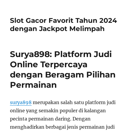
Slot Gacor Favorit Tahun 2024
dengan Jackpot Melimpah
Surya898: Platform Judi
Online Terpercaya
dengan Beragam Pilihan
Permainan
surya898
merupakan salah satu platform judi
online yang semakin populer di kalangan
pecinta permainan daring. Dengan
menghadirkan berbagai jenis permainan judi