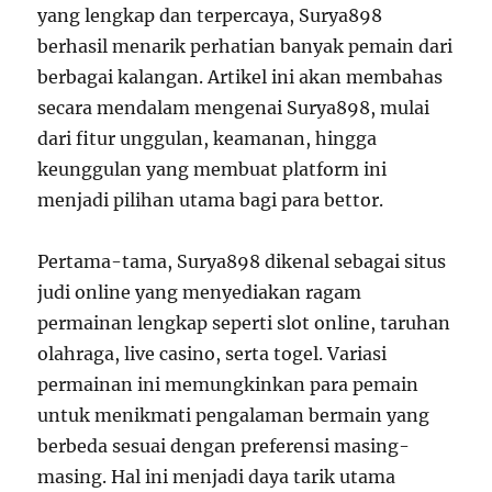
yang lengkap dan terpercaya, Surya898
berhasil menarik perhatian banyak pemain dari
berbagai kalangan. Artikel ini akan membahas
secara mendalam mengenai Surya898, mulai
dari fitur unggulan, keamanan, hingga
keunggulan yang membuat platform ini
menjadi pilihan utama bagi para bettor.
Pertama-tama, Surya898 dikenal sebagai situs
judi online yang menyediakan ragam
permainan lengkap seperti slot online, taruhan
olahraga, live casino, serta togel. Variasi
permainan ini memungkinkan para pemain
untuk menikmati pengalaman bermain yang
berbeda sesuai dengan preferensi masing-
masing. Hal ini menjadi daya tarik utama