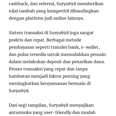
cashback, dan referral, Surya898 memberikan
nilai tambah yang kompetitif dibandingkan
dengan platform judi online lainnya.
Sistem transaksi di Surya898 juga sangat
praktis dan cepat. Berbagai metode
pembayaran seperti transfer bank, e-wallet,
dan pulsa tersedia untuk memudahkan pemain
dalam melakukan deposit dan penarikan dana.
Proses transaksi yang cepat dan tanpa
hambatan menjadi faktor penting yang
meningkatkan kenyamanan bermain di
Surya898.
Dari segi tampilan, Surya898 menyajikan
antarmuka yang user-friendly dan mudah