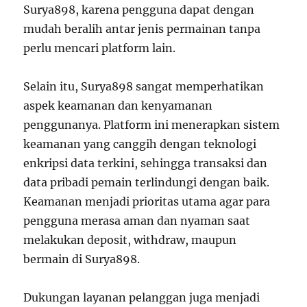
Surya898, karena pengguna dapat dengan
mudah beralih antar jenis permainan tanpa
perlu mencari platform lain.
Selain itu, Surya898 sangat memperhatikan
aspek keamanan dan kenyamanan
penggunanya. Platform ini menerapkan sistem
keamanan yang canggih dengan teknologi
enkripsi data terkini, sehingga transaksi dan
data pribadi pemain terlindungi dengan baik.
Keamanan menjadi prioritas utama agar para
pengguna merasa aman dan nyaman saat
melakukan deposit, withdraw, maupun
bermain di Surya898.
Dukungan layanan pelanggan juga menjadi