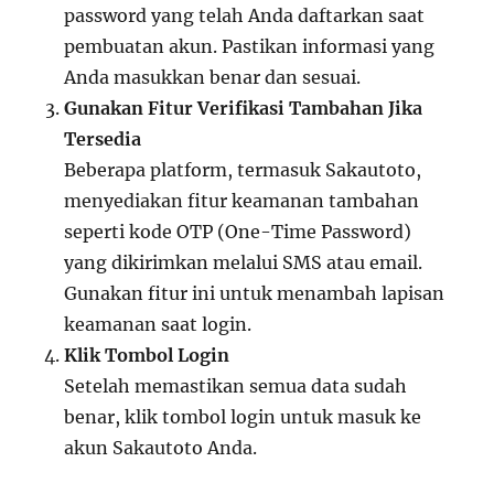
password yang telah Anda daftarkan saat
pembuatan akun. Pastikan informasi yang
Anda masukkan benar dan sesuai.
Gunakan Fitur Verifikasi Tambahan Jika
Tersedia
Beberapa platform, termasuk Sakautoto,
menyediakan fitur keamanan tambahan
seperti kode OTP (One-Time Password)
yang dikirimkan melalui SMS atau email.
Gunakan fitur ini untuk menambah lapisan
keamanan saat login.
Klik Tombol Login
Setelah memastikan semua data sudah
benar, klik tombol login untuk masuk ke
akun Sakautoto Anda.