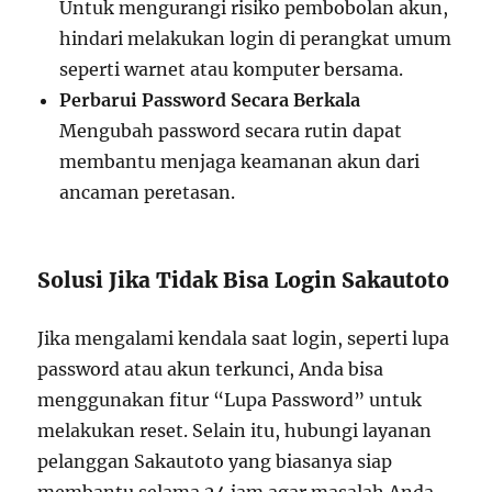
Untuk mengurangi risiko pembobolan akun,
hindari melakukan login di perangkat umum
seperti warnet atau komputer bersama.
Perbarui Password Secara Berkala
Mengubah password secara rutin dapat
membantu menjaga keamanan akun dari
ancaman peretasan.
Solusi Jika Tidak Bisa Login Sakautoto
Jika mengalami kendala saat login, seperti lupa
password atau akun terkunci, Anda bisa
menggunakan fitur “Lupa Password” untuk
melakukan reset. Selain itu, hubungi layanan
pelanggan Sakautoto yang biasanya siap