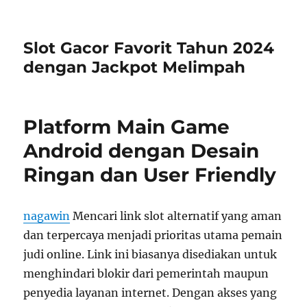
Slot Gacor Favorit Tahun 2024
dengan Jackpot Melimpah
Platform Main Game
Android dengan Desain
Ringan dan User Friendly
nagawin
Mencari link slot alternatif yang aman
dan terpercaya menjadi prioritas utama pemain
judi online. Link ini biasanya disediakan untuk
menghindari blokir dari pemerintah maupun
penyedia layanan internet. Dengan akses yang