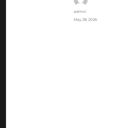
Author
admin
Posted
May 28, 2026
on