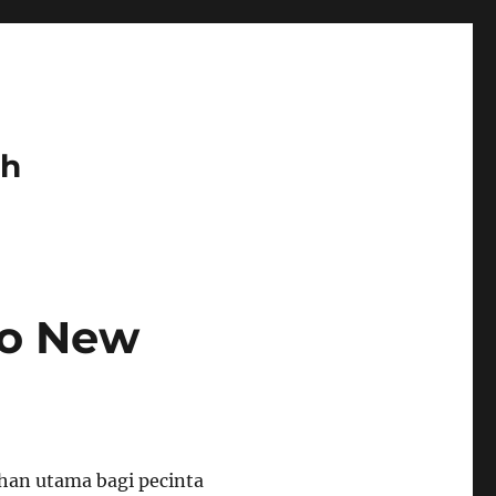
ah
mo New
han utama bagi pecinta