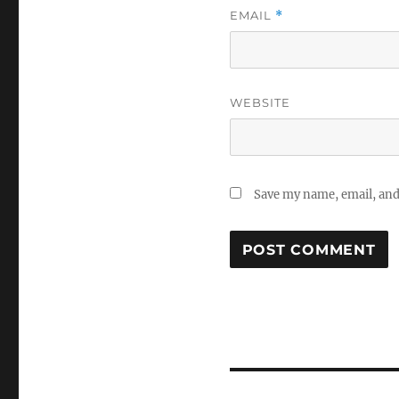
EMAIL
*
WEBSITE
Save my name, email, and 
Post