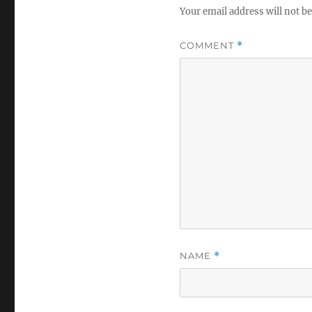
Your email address will not be
COMMENT
*
NAME
*