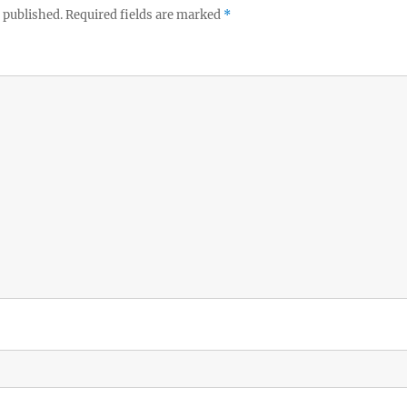
 published.
Required fields are marked
*