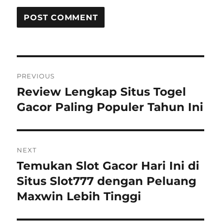
Post
PREVIOUS
navigation
Review Lengkap Situs Togel
Previous
post:
Gacor Paling Populer Tahun Ini
NEXT
Temukan Slot Gacor Hari Ini di
Next
post:
Situs Slot777 dengan Peluang
Maxwin Lebih Tinggi