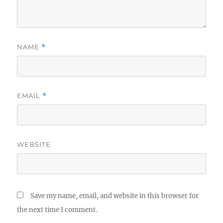
NAME
*
EMAIL
*
WEBSITE
Save my name, email, and website in this browser for
the next time I comment.