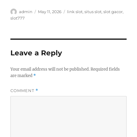
Author
Posted
Tags
admin
May 11, 2026
link slot
,
situs slot
,
slot gacor
,
on
slot777
Leave a Reply
Your email address will not be published.
Required fields
are marked
*
COMMENT
*