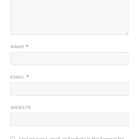
NAME
*
EMAIL
*
WEBSITE