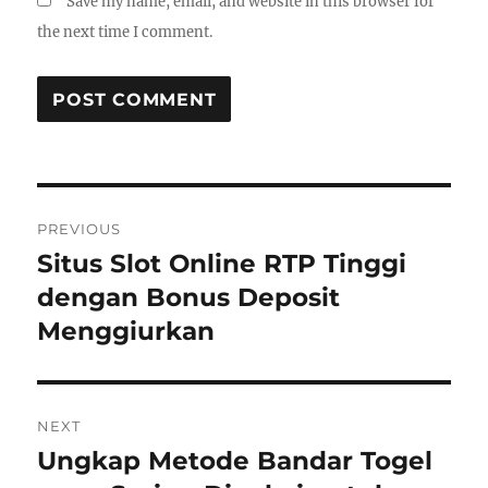
Save my name, email, and website in this browser for
the next time I comment.
Post
PREVIOUS
navigation
Situs Slot Online RTP Tinggi
Previous
post:
dengan Bonus Deposit
Menggiurkan
NEXT
Ungkap Metode Bandar Togel
Next