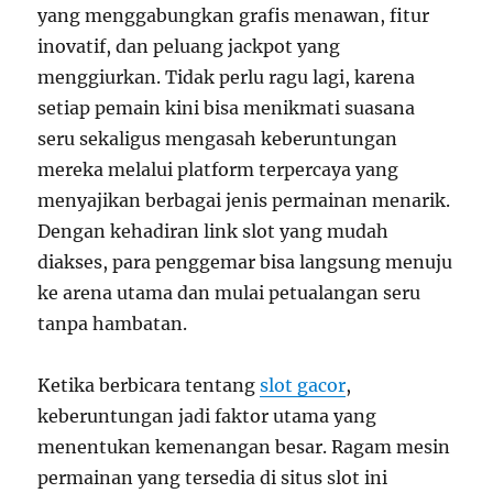
yang menggabungkan grafis menawan, fitur
inovatif, dan peluang jackpot yang
menggiurkan. Tidak perlu ragu lagi, karena
setiap pemain kini bisa menikmati suasana
seru sekaligus mengasah keberuntungan
mereka melalui platform terpercaya yang
menyajikan berbagai jenis permainan menarik.
Dengan kehadiran link slot yang mudah
diakses, para penggemar bisa langsung menuju
ke arena utama dan mulai petualangan seru
tanpa hambatan.
Ketika berbicara tentang
slot gacor
,
keberuntungan jadi faktor utama yang
menentukan kemenangan besar. Ragam mesin
permainan yang tersedia di situs slot ini