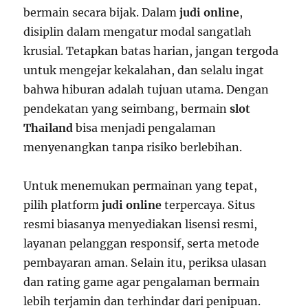
bermain secara bijak. Dalam
judi online
,
disiplin dalam mengatur modal sangatlah
krusial. Tetapkan batas harian, jangan tergoda
untuk mengejar kekalahan, dan selalu ingat
bahwa hiburan adalah tujuan utama. Dengan
pendekatan yang seimbang, bermain
slot
Thailand
bisa menjadi pengalaman
menyenangkan tanpa risiko berlebihan.
Untuk menemukan permainan yang tepat,
pilih platform
judi online
terpercaya. Situs
resmi biasanya menyediakan lisensi resmi,
layanan pelanggan responsif, serta metode
pembayaran aman. Selain itu, periksa ulasan
dan rating game agar pengalaman bermain
lebih terjamin dan terhindar dari penipuan.