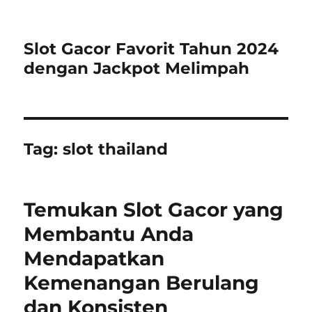
Slot Gacor Favorit Tahun 2024
dengan Jackpot Melimpah
Tag:
slot thailand
Temukan Slot Gacor yang
Membantu Anda
Mendapatkan
Kemenangan Berulang
dan Konsisten