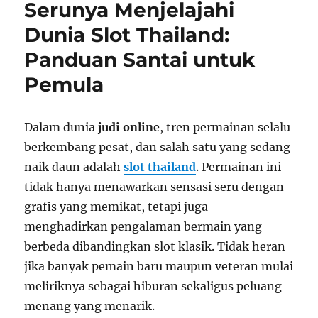
Serunya Menjelajahi
Judi
Online
Dunia Slot Thailand:
yang
Panduan Santai untuk
Bikin
Ketagihan
Pemula
Dalam dunia
judi online
, tren permainan selalu
berkembang pesat, dan salah satu yang sedang
naik daun adalah
slot thailand
. Permainan ini
tidak hanya menawarkan sensasi seru dengan
grafis yang memikat, tetapi juga
menghadirkan pengalaman bermain yang
berbeda dibandingkan slot klasik. Tidak heran
jika banyak pemain baru maupun veteran mulai
meliriknya sebagai hiburan sekaligus peluang
menang yang menarik.