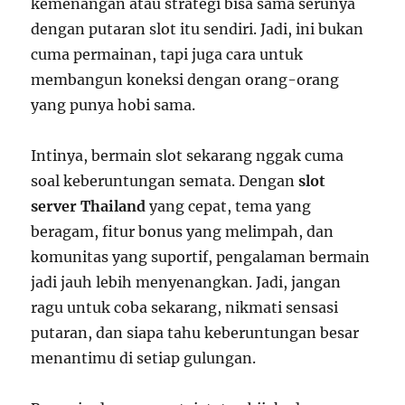
kemenangan atau strategi bisa sama serunya
dengan putaran slot itu sendiri. Jadi, ini bukan
cuma permainan, tapi juga cara untuk
membangun koneksi dengan orang-orang
yang punya hobi sama.
Intinya, bermain slot sekarang nggak cuma
soal keberuntungan semata. Dengan
slot
server Thailand
yang cepat, tema yang
beragam, fitur bonus yang melimpah, dan
komunitas yang suportif, pengalaman bermain
jadi jauh lebih menyenangkan. Jadi, jangan
ragu untuk coba sekarang, nikmati sensasi
putaran, dan siapa tahu keberuntungan besar
menantimu di setiap gulungan.