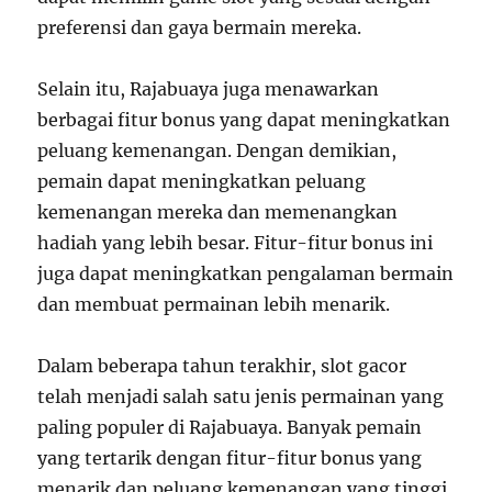
preferensi dan gaya bermain mereka.
Selain itu, Rajabuaya juga menawarkan
berbagai fitur bonus yang dapat meningkatkan
peluang kemenangan. Dengan demikian,
pemain dapat meningkatkan peluang
kemenangan mereka dan memenangkan
hadiah yang lebih besar. Fitur-fitur bonus ini
juga dapat meningkatkan pengalaman bermain
dan membuat permainan lebih menarik.
Dalam beberapa tahun terakhir, slot gacor
telah menjadi salah satu jenis permainan yang
paling populer di Rajabuaya. Banyak pemain
yang tertarik dengan fitur-fitur bonus yang
menarik dan peluang kemenangan yang tinggi.