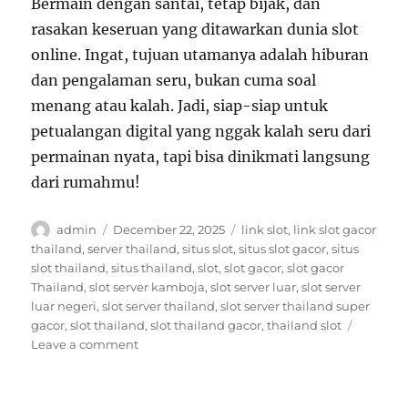
Bermain dengan santai, tetap bijak, dan
rasakan keseruan yang ditawarkan dunia slot
online. Ingat, tujuan utamanya adalah hiburan
dan pengalaman seru, bukan cuma soal
menang atau kalah. Jadi, siap-siap untuk
petualangan digital yang nggak kalah seru dari
permainan nyata, tapi bisa dinikmati langsung
dari rumahmu!
Author
Posted
Tags
admin
December 22, 2025
link slot
,
link slot gacor
on
thailand
,
server thailand
,
situs slot
,
situs slot gacor
,
situs
slot thailand
,
situs thailand
,
slot
,
slot gacor
,
slot gacor
Thailand
,
slot server kamboja
,
slot server luar
,
slot server
luar negeri
,
slot server thailand
,
slot server thailand super
gacor
,
slot thailand
,
slot thailand gacor
,
thailand slot
on
Leave a comment
Serunya
Bermain
Mesin