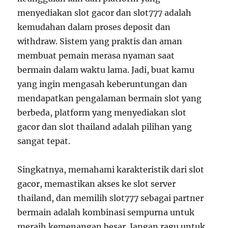
menyediakan slot gacor dan slot777 adalah
kemudahan dalam proses deposit dan
withdraw. Sistem yang praktis dan aman
membuat pemain merasa nyaman saat
bermain dalam waktu lama. Jadi, buat kamu
yang ingin mengasah keberuntungan dan
mendapatkan pengalaman bermain slot yang
berbeda, platform yang menyediakan slot
gacor dan slot thailand adalah pilihan yang
sangat tepat.
Singkatnya, memahami karakteristik dari slot
gacor, memastikan akses ke slot server
thailand, dan memilih slot777 sebagai partner
bermain adalah kombinasi sempurna untuk
meraih kemenangan besar. Jangan ragu untuk