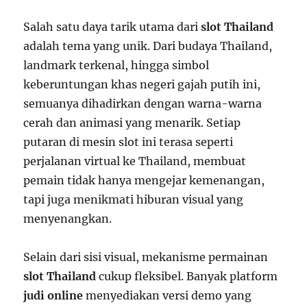
Salah satu daya tarik utama dari
slot Thailand
adalah tema yang unik. Dari budaya Thailand,
landmark terkenal, hingga simbol
keberuntungan khas negeri gajah putih ini,
semuanya dihadirkan dengan warna-warna
cerah dan animasi yang menarik. Setiap
putaran di mesin slot ini terasa seperti
perjalanan virtual ke Thailand, membuat
pemain tidak hanya mengejar kemenangan,
tapi juga menikmati hiburan visual yang
menyenangkan.
Selain dari sisi visual, mekanisme permainan
slot Thailand
cukup fleksibel. Banyak platform
judi online
menyediakan versi demo yang