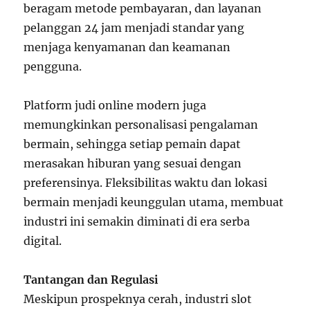
beragam metode pembayaran, dan layanan
pelanggan 24 jam menjadi standar yang
menjaga kenyamanan dan keamanan
pengguna.
Platform judi online modern juga
memungkinkan personalisasi pengalaman
bermain, sehingga setiap pemain dapat
merasakan hiburan yang sesuai dengan
preferensinya. Fleksibilitas waktu dan lokasi
bermain menjadi keunggulan utama, membuat
industri ini semakin diminati di era serba
digital.
Tantangan dan Regulasi
Meskipun prospeknya cerah, industri slot