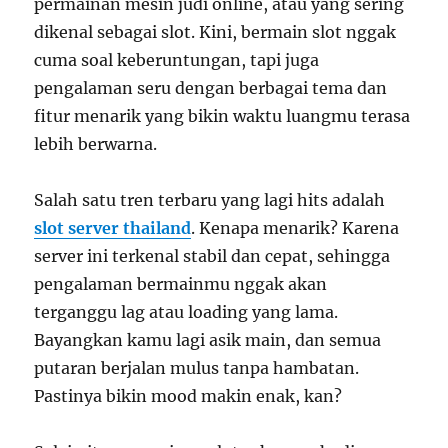
permainan mesin judi online, atau yang sering
dikenal sebagai slot. Kini, bermain slot nggak
cuma soal keberuntungan, tapi juga
pengalaman seru dengan berbagai tema dan
fitur menarik yang bikin waktu luangmu terasa
lebih berwarna.
Salah satu tren terbaru yang lagi hits adalah
slot server thailand
. Kenapa menarik? Karena
server ini terkenal stabil dan cepat, sehingga
pengalaman bermainmu nggak akan
terganggu lag atau loading yang lama.
Bayangkan kamu lagi asik main, dan semua
putaran berjalan mulus tanpa hambatan.
Pastinya bikin mood makin enak, kan?