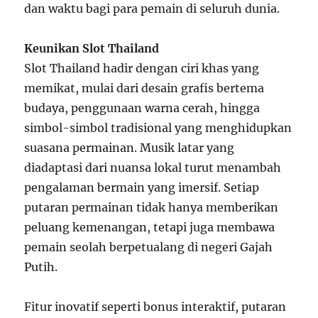
dan waktu bagi para pemain di seluruh dunia.
Keunikan Slot Thailand
Slot Thailand hadir dengan ciri khas yang
memikat, mulai dari desain grafis bertema
budaya, penggunaan warna cerah, hingga
simbol-simbol tradisional yang menghidupkan
suasana permainan. Musik latar yang
diadaptasi dari nuansa lokal turut menambah
pengalaman bermain yang imersif. Setiap
putaran permainan tidak hanya memberikan
peluang kemenangan, tetapi juga membawa
pemain seolah berpetualang di negeri Gajah
Putih.
Fitur inovatif seperti bonus interaktif, putaran