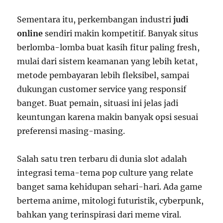
Sementara itu, perkembangan industri
judi
online
sendiri makin kompetitif. Banyak situs
berlomba-lomba buat kasih fitur paling fresh,
mulai dari sistem keamanan yang lebih ketat,
metode pembayaran lebih fleksibel, sampai
dukungan customer service yang responsif
banget. Buat pemain, situasi ini jelas jadi
keuntungan karena makin banyak opsi sesuai
preferensi masing-masing.
Salah satu tren terbaru di dunia slot adalah
integrasi tema-tema pop culture yang relate
banget sama kehidupan sehari-hari. Ada game
bertema anime, mitologi futuristik, cyberpunk,
bahkan yang terinspirasi dari meme viral.