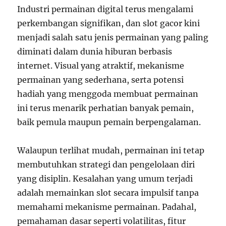
Industri permainan digital terus mengalami
perkembangan signifikan, dan slot gacor kini
menjadi salah satu jenis permainan yang paling
diminati dalam dunia hiburan berbasis
internet. Visual yang atraktif, mekanisme
permainan yang sederhana, serta potensi
hadiah yang menggoda membuat permainan
ini terus menarik perhatian banyak pemain,
baik pemula maupun pemain berpengalaman.
Walaupun terlihat mudah, permainan ini tetap
membutuhkan strategi dan pengelolaan diri
yang disiplin. Kesalahan yang umum terjadi
adalah memainkan slot secara impulsif tanpa
memahami mekanisme permainan. Padahal,
pemahaman dasar seperti volatilitas, fitur