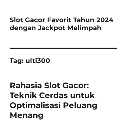
Slot Gacor Favorit Tahun 2024
dengan Jackpot Melimpah
Tag:
ulti300
Rahasia Slot Gacor:
Teknik Cerdas untuk
Optimalisasi Peluang
Menang